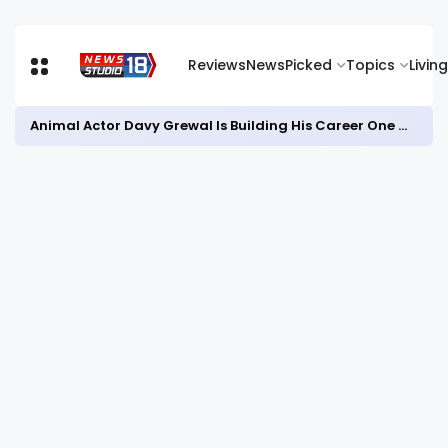
Reviews
News
Picked
Topics
Living
Animal Actor Davy Grewal Is Building His Career One Role at a Time- from Courtrooms to Cinema