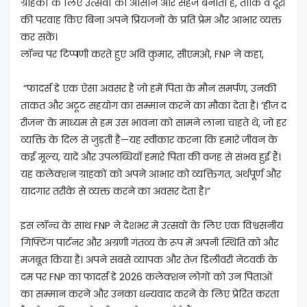
ग्राहकों के लिए उत्सवों को आसान और सहज बनाता है, ताकि वे दूरी
की परवाह किए बिना अपने प्रियजनों के प्रति प्रेम और आभार व्यक्त
कर सकें।
लॉन्च पर टिप्पणी करते हुए अवि कुमार, सीएमओ, FNP ने कहा,
“फादर्स डे एक ऐसा अवसर है जो हमें पिता के मौन समर्पण, उनकी
ताकत और अटूट सहयोग का सम्मान करने का मौका देता है। ‘हीज़ द
रीजन’ के माध्यम से हम उस भावना को सामने लाना चाहते थे, जो हर
व्यक्ति के दिल से जुड़ती है—यह स्वीकार करना कि हमारे जीवन के
कई मूल्य, यादें और उपलब्धियाँ हमारे पिता की वजह से संभव हुई हैं।
यह कलेक्शन ग्राहकों को अपने आभार को व्यक्तिगत, अर्थपूर्ण और
यादगार तरीके से व्यक्त करने का अवसर देता है।”
इस लॉन्च के साथ FNP ने देशभर में उत्सवों के लिए एक विश्वसनीय
गिफ्टिंग पार्टनर और अग्रणी गंतव्य के रूप में अपनी स्थिति को और
मजबूत किया है। अपने सबसे व्यापक और तेज़ डिलीवरी नेटवर्क के
दम पर FNP का फादर्स डे 2026 कलेक्शन लोगों को उन पिताओं
का सम्मान करने और उनका धन्यवाद करने के लिए प्रेरित करता