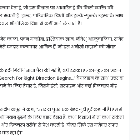
क देता है, जो इस विश्वास पर आधारित है कि किसी व्यक्ति की
दल सकती है। हास्य, पारिवारिक रिश्तों और हल्के-फुल्के रहस्य के साथ
ेवल भौगोलिक दिशा से कहीं आगे ले जाती है।
ंद्र काला, पवन मल्होत्रा, इश्तियाक खान, जीवेशु अहलूवालिया, राजेंद्र
 जैसे दमदार कलाकार शामिल हैं, जो इस अनोखी कहानी को जीवंत
 के इर्द-गिर्द जिज्ञासा पैदा की गई है, वहीं इसका हल्का-फुल्का अंदाज़
“Search For Right Direction Begins…” टैगलाइन के साथ ‘उत्तर दा
 जाने के लिए तैयार है, जिसमें हंसी, सरप्राइज़ और कई दिलचस्प मोड़
संदीप कपूर ने कहा, “उत्तर दा पुत्तर एक बेहद जुड़ी हुई कहानी है। हम में
 जवाब ढूंढने के लिए बाहर देखते हैं, कभी दिशाओं में तो कभी संकेतों
और दिलचस्प तरीके से पेश करती है। टीज़र सिर्फ उस मज़ेदार सफर
 कर रहा है।”