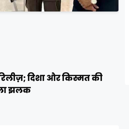
ज़र रिलीज़; दिशा और किस्मत की
हला झलक