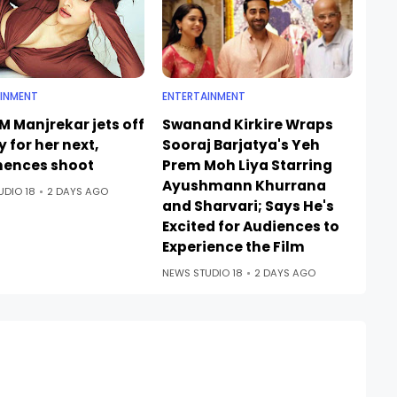
INMENT
ENTERTAINMENT
M Manjrekar jets off
Swanand Kirkire Wraps
ly for her next,
Sooraj Barjatya's Yeh
ences shoot
Prem Moh Liya Starring
Ayushmann Khurrana
UDIO 18
2 DAYS AGO
and Sharvari; Says He's
Excited for Audiences to
Experience the Film
NEWS STUDIO 18
2 DAYS AGO