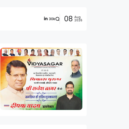
08
Aug
30k
2026