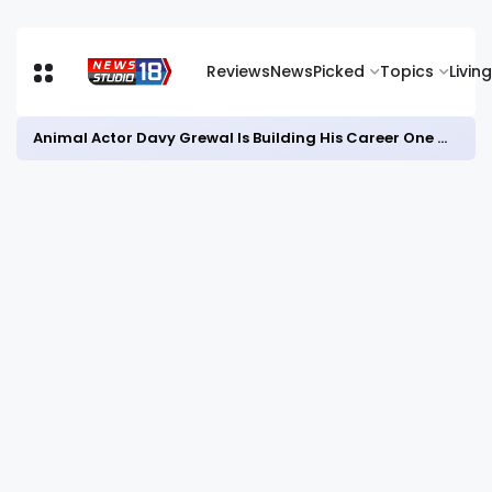
Reviews
News
Picked
Topics
Living
Animal Actor Davy Grewal Is Building His Career One Role at a Time- from Courtrooms to Cinema