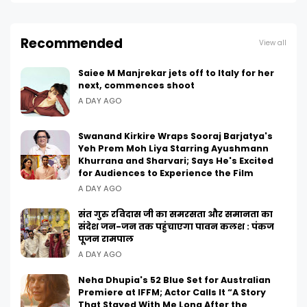
Recommended
View all
Saiee M Manjrekar jets off to Italy for her
next, commences shoot
A DAY AGO
Swanand Kirkire Wraps Sooraj Barjatya's
Yeh Prem Moh Liya Starring Ayushmann
Khurrana and Sharvari; Says He's Excited
for Audiences to Experience the Film
A DAY AGO
संत गुरु रविदास जी का समरसता और समानता का
संदेश जन-जन तक पहुंचाएगा पावन कलश : पंकज
पूजन रामपाल
A DAY AGO
Neha Dhupia's 52 Blue Set for Australian
Premiere at IFFM; Actor Calls It “A Story
That Stayed With Me Long After the