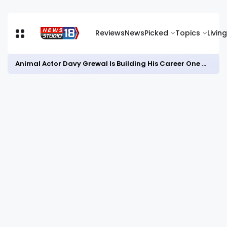
Reviews
News
Picked
Topics
Living
Animal Actor Davy Grewal Is Building His Career One Role at a Time- from Courtrooms to Cinema