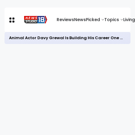
Reviews
News
Picked
Topics
Living
Animal Actor Davy Grewal Is Building His Career One Role at a Time- from Courtrooms to Cinema