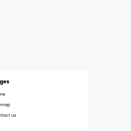
ges
me
temap
tact us