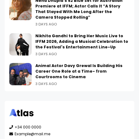
Neha Dhupia's 52 Blue Set for Australian
Premiere at IFFM; Actor Calls It “A Story
That Stayed With Me Long After the
Camera Stopped Rolling”
3 DAYS AGO
Nikhita Gandhi to Bring Her Music Live to
IFFM 2026, Adding a Musical Celebration to
the Festival's Entertainment Line-Up
3 DAYS AGO
Animal Actor Davy Grewal Is Building His
Career One Role at a Time- from
Courtrooms to Cinema
3 DAYS AGO
+34 000 0000
Example@mail.me