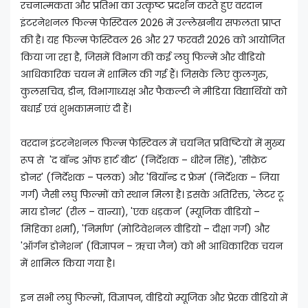
रचनात्मकता और प्रतिभा का उत्कृष्ट प्रदर्शन करते हुए वरदान
इंटरनेशनल फिल्म फेस्टिवल 2026 में उल्लेखनीय सफलता प्राप्त
की है। यह फिल्म फेस्टिवल 26 और 27 फरवरी 2026 को आयोजित
किया जा रहा है, जिसमें विभाग की कई लघु फिल्में और वीडियो
आधिकारिक चयन में शामिल की गई हैं। जिसके लिए कुलगुरु,
कुलसचिव, डीन, विभागाध्यक्ष और फैकल्टी ने मीडिया विद्यार्थियों को
बधाई एवं शुभकामनाएं दी हैं।
वरदान इंटरनेशनल फिल्म फेस्टिवल में चयनित प्रविष्टियों में मुख्य
रूप से 'द बॉन्ड ऑफ हार्ट बीट' (निर्देशक – धीरेन सिंह), 'सीक्रेट
डोनर' (निर्देशक – पलक) और 'बियॉन्ड द फ्रेम' (निर्देशक – जिया
गर्ग) जैसी लघु फिल्मों को स्थान मिला है। इसके अतिरिक्त, 'लेटर टू
माय डोनर' (रील – वान्या), 'एक धड़कन' (म्यूजिक वीडियो –
मिहिका शर्मा), 'निर्माण' (मोटिवेशनल वीडियो – दीक्षा गर्ग) और
'ऑर्गन डोनेशन' (विज्ञापन – ऋचा जैन) को भी आधिकारिक चयन
में शामिल किया गया है।
इन सभी लघु फिल्मों, विज्ञापन, वीडियो म्यूजिक और प्रेरक वीडियो में