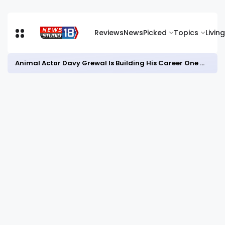
Reviews
News
Picked
Topics
Living
Animal Actor Davy Grewal Is Building His Career One Role at a Time- from Courtrooms to Cinema