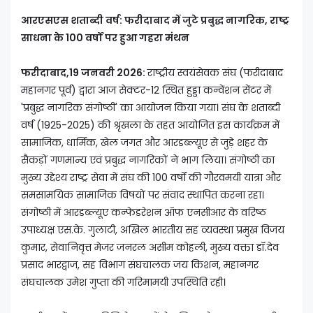
आरएसएस शताब्दी वर्ष: फरीदाबाद में जुटे प्रबुद्ध नागरिक, राष्ट्र
साधना के 100 वर्षों पर हुआ गहरा मंथन
फरीदाबाद,19 जनवरी 2026:
राष्ट्रीय स्वयंसेवक संघ (फरीदाबाद
महानगर पूर्व) द्वारा आज सेक्टर-12 स्थित हुड्डा कन्वेंशन सेंटर में
'प्रबुद्ध नागरिक संगोष्ठी' का आयोजन किया गया। संघ के शताब्दी
वर्ष (1925-2025) की श्रृंखला के तहत आयोजित इस कार्यक्रम में
सामाजिक, धार्मिक, खेल जगत और आरडब्ल्यूए से जुड़े शहर के
सैकड़ों गणमान्य एवं प्रबुद्ध नागरिकों ने भाग लिया। संगोष्ठी का
मुख्य उद्देश्य राष्ट्र सेवा में संघ की 100 वर्षों की गौरवमयी यात्रा और
समसामयिक सामाजिक विषयों पर संवाद स्थापित करना रहा।
संगोष्ठी में आरडब्ल्यूए कन्फेडरेशन ऑफ एनसीआर के वरिष्ठ
उपाध्यक्ष एस.के. गुलाटी, अखिल भारतीय सह व्यवस्था प्रमुख विजय
कुमार, सेवानिवृत्त मेजर जनरल असीम कोहली, मुख्य वक्ता डॉ.देव
प्रसाद भारद्वाज, सह विभाग संघचालक जय किशन, महानगर
संघचालक उमेश गुप्ता की गरिमामयी उपस्थिति रही।