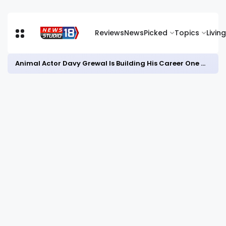
Reviews
News
Picked
Topics
Living
Animal Actor Davy Grewal Is Building His Career One Role at a Time- from Courtrooms to Cinema