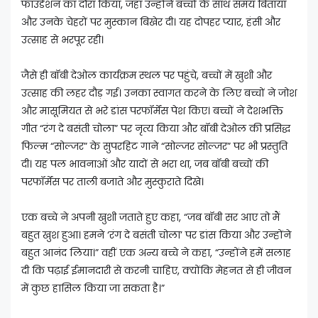
फाउंडेशन का दौरा किया, जहां उन्होंने बच्चों के साथ समय बिताया
और उनके चेहरों पर मुस्कान बिखेर दी। यह दोपहर प्यार, हंसी और
उत्साह से भरपूर रही।
जैसे ही बॉबी देओल कार्यक्रम स्थल पर पहुंचे, बच्चों में खुशी और
उत्साह की लहर दौड़ गई। उनका स्वागत करने के लिए बच्चों ने जोश
और मासूमियत से भरे डांस परफॉर्मेंस पेश किए। बच्चों ने देशभक्ति
गीत “रंग दे बसंती चोला” पर नृत्य किया और बॉबी देओल की प्रसिद्ध
फिल्म “सोल्जर” के सुपरहिट गाने “सोल्जर सोल्जर” पर भी प्रस्तुति
दी। यह पल भावनाओं और यादों से भरा था, जब बॉबी बच्चों की
परफॉर्मेंस पर ताली बजाते और मुस्कुराते दिखे।
एक बच्चे ने अपनी खुशी जताते हुए कहा, “जब बॉबी सर आए तो मैं
बहुत खुश हुआ। हमने ‘रंग दे बसंती चोला’ पर डांस किया और उन्होंने
बहुत आनंद लिया।” वहीं एक अन्य बच्चे ने कहा, “उन्होंने हमें सलाह
दी कि पढ़ाई ईमानदारी से करनी चाहिए, क्योंकि मेहनत से ही जीवन
में कुछ हासिल किया जा सकता है।”