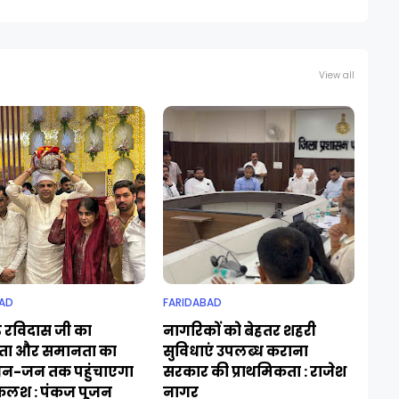
View all
AD
FARIDABAD
ु रविदास जी का
नागरिकों को बेहतर शहरी
ा और समानता का
सुविधाएं उपलब्ध कराना
जन-जन तक पहुंचाएगा
सरकार की प्राथमिकता : राजेश
कलश : पंकज पूजन
नागर