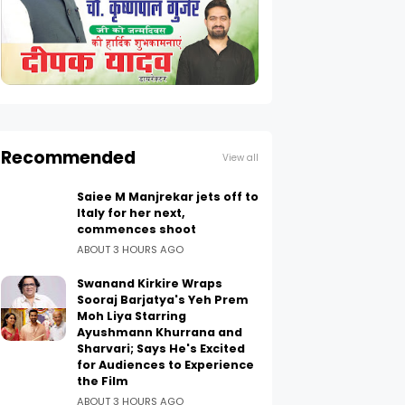
Recommended
View all
Saiee M Manjrekar jets off to
Italy for her next,
commences shoot
ABOUT 3 HOURS AGO
Swanand Kirkire Wraps
Sooraj Barjatya's Yeh Prem
Moh Liya Starring
Ayushmann Khurrana and
Sharvari; Says He's Excited
for Audiences to Experience
the Film
ABOUT 3 HOURS AGO