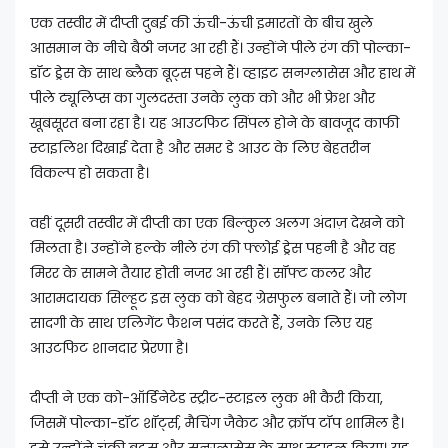
एक तस्वीर में दीप्ती दुबई की ऊंची-ऊंची इमारतों के बीच खुले
आसमान के नीचे बैठी नजर आ रही हैं। उन्होंने पीले रंग की पोल्का-
डॉट ड्रेस के साथ ब्लैक बूट्स पहने हैं। व्हाइट सनग्लासेस और हाथ में
पीले ट्यूलिप्स का गुलदस्ता उनके लुक को और भी फ्रेश और
खूबसूरत बना रहा है। यह आउटफिट सिंपल होने के बावजूद काफी
स्टाइलिश दिखाई देता है और समर डे आउट के लिए बेहतरीन
विकल्प हो सकता है।
वहीं दूसरी तस्वीर में दीप्ती का एक बिल्कुल अलग अंदाज़ देखने को
मिलता है। उन्होंने हल्के नीले रंग की फ्लोई ड्रेस पहनी है और वह
मिरर के सामने तैयार होती नजर आ रही हैं। सॉफ्ट कलर और
आरामदायक सिल्हूट इस लुक को बेहद ग्रेसफुल बनाते हैं। जो लोग
सादगी के साथ एलिगेंट फैशन पसंद करते हैं, उनके लिए यह
आउटफिट शानदार प्रेरणा है।
दीप्ती ने एक को-ऑर्डिनेटेड स्ट्रीट-स्टाइल लुक भी कैरी किया,
जिसमें पोल्का-डॉट शॉर्ट्स, मैचिंग जैकेट और क्रॉप टॉप शामिल है।
इसे उन्होंने चंकी बूट्स और सनग्लासेस के साथ स्टाइल किया। यह