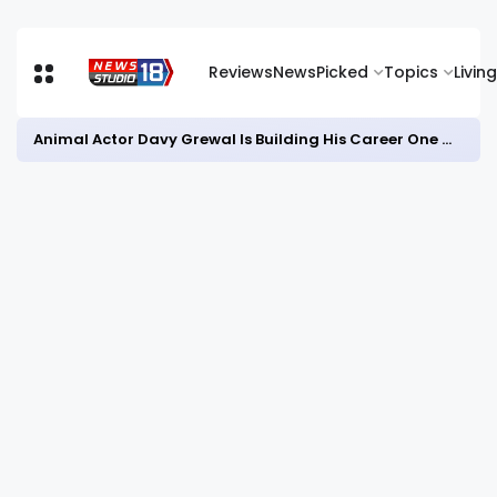
Reviews
News
Picked
Topics
Living
Animal Actor Davy Grewal Is Building His Career One Role at a Time- from Courtrooms to Cinema