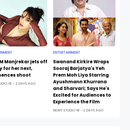
INMENT
ENTERTAINMENT
M Manjrekar jets off
Swanand Kirkire Wraps
ly for her next,
Sooraj Barjatya's Yeh
ences shoot
Prem Moh Liya Starring
Ayushmann Khurrana
UDIO 18
2 DAYS AGO
and Sharvari; Says He's
Excited for Audiences to
Experience the Film
NEWS STUDIO 18
2 DAYS AGO