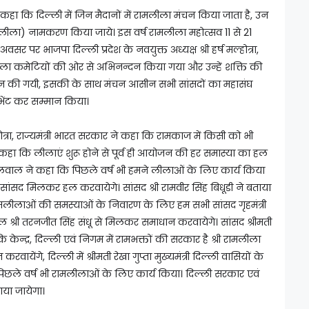
े कहा कि दिल्ली में जिन मैदानों में रामलीला मंचन किया जाता है, उन
लीला) नामकरण किया जाये। इस वर्ष रामलीला महोत्सव 11 से 21
 पर भाजपा दिल्ली प्रदेश के नवयुक्त अध्यक्ष श्री हर्ष मल्होत्रा,
ीला कमेटियों की ओर से अभिनन्दन किया गया और उन्हें शक्ति की
रदान की गयी, इसकी के साथ मंचन आसीन सभी सांसदों का महासंघ
 भेंट कर सम्मान किया।
ल्होत्रा, राज्यमंत्री भारत सरकार ने कहा कि रामकाज में किसी को भी
 कहा कि लीलाएं शुरू होने से पूर्व ही आयोजन की हर समास्या का हल
्डेलवाल ने कहा कि पिछले वर्ष भी हमने लीलाओं के लिए कार्य किया
सांसद मिलकर हल करवायेगे। सांसद श्री रामवीर सिंह बिधूडी ने बताया
रामलीलाओं की समस्याओं के निवारण के लिए हम सभी सांसद गृहमंत्री
 श्री तरनजीत सिंह संधू से मिलकर समाधान करवायेगे। सांसद श्रीमती
न्द्र, दिल्ली एवं निगम में रामभक्तों की सरकार है श्री रामलीला
ेंगे, दिल्ली में श्रीमती रेखा गुप्ता मुख्यमंत्री दिल्ली वासियों के
ने पिछले वर्ष भी रामलीलाओं के लिए कार्य किया। दिल्ली सरकार एवं
या जायेगा।