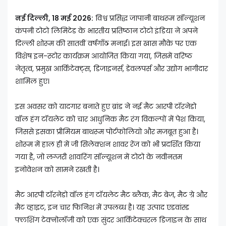
नई दिल्ली, 18 मई 2026:
विश्व प्रसिद्ध जापानी बाथरूम सॉल्यूशन
कंपनी टोटो लिमिटेड के भारतीय प्रतिष्ठान टोटो इंडिया ने अपने
दिल्ली शोरूम की सातवीं वर्षगाँठ मनाई। इस खास मौके पर एक
विशेष इन-स्टोर कार्यक्रम आयोजित किया गया, जिसमें वरिष्ठ
नेतृत्व, प्रमुख आर्किटेक्ट्स, डिजाइनर्स, डेवलपर्स और उद्योग भागीदार
शामिल हुए।
इस अवसर को यादगार बनाते हुए ब्रांड ने नई मैट आरपी टॉरनेडो
वॉल हंग टॉयलेट को चार आधुनिक मैट रंग विकल्पों में पेश किया,
जिससे इसका प्रीमियम बाथरूम पोर्टफोलियो और मजबूत हुआ है।
शोरूम में हाल ही में जी सिलेक्शन शावर रेंज को भी प्रदर्शित किया
गया है, जो लग्जरी शावरिंग सॉल्यूशन में टोटो के नवीनतम
इनोवेशन को सामने रखती है।
मैट आरपी टॉरनेडो वॉल हंग टॉयलेट मैट ब्लैक, मैट बेज, मैट ग्रे और
मैट व्हाइट, इन चार फिनिश में उपलब्ध है। यह उत्पाद एडवांस्ड
फ्लशिंग टेक्नोलॉजी को एक सुंदर आर्किटेक्चरल डिजाइन के साथ