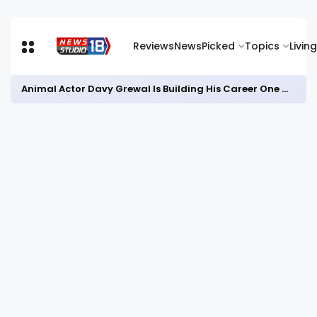
Reviews
News
Picked
Topics
Living
Animal Actor Davy Grewal Is Building His Career One Role at a Time- from Courtrooms to Cinema