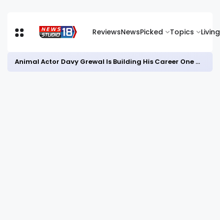
Reviews
News
Picked
Topics
Living
Animal Actor Davy Grewal Is Building His Career One Role at a Time- from Courtrooms to Cinema