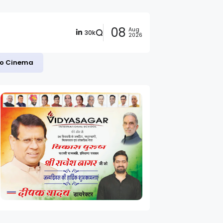
08
Aug
30k
2026
 to Cinema