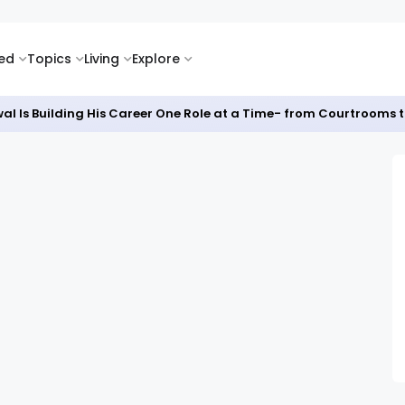
ked
Topics
Living
Explore
al Is Building His Career One Role at a Time- from Courtrooms