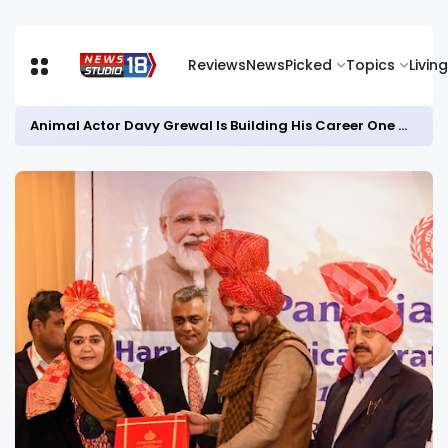
Reviews
News
Picked
Topics
Living
Animal Actor Davy Grewal Is Building His Career One Role at a Time- from Courtrooms to Cinema