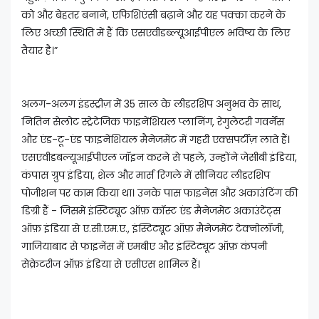
को और बेहतर बनाने, एफिशिएंसी बढ़ाने और यह पक्का करने के
लिए अच्छी स्थिति में हैं कि एसएवीडब्ल्यूआईपीएल भविष्य के लिए
तैयार है।”
अलग-अलग इंडस्ट्रीज़ में 35 साल के लीडरशिप अनुभव के साथ,
नितिन सेलोट स्ट्रेटेजिक फाइनेंशियल प्लानिंग, रेगुलेटरी गवर्नेंस
और एंड-टू-एंड फाइनेंशियल मैनेजमेंट में गहरी एक्सपर्टीज़ लाते हैं।
एसएवीडबल्यूआईपीएल जॉइन करने से पहले, उन्होंने जेसीबी इंडिया,
कंपास ग्रुप इंडिया, शेल और मार्स रिगले में सीनियर लीडरशिप
पोजीशन पर काम किया था। उनके पास फाइनेंस और अकाउंटिंग की
डिग्री हैं - जिसमें इंस्टिट्यूट ऑफ़ कॉस्ट एंड मैनेजमेंट अकाउंटेंट्स
ऑफ़ इंडिया से ए.सी.एम.ए., इंस्टिट्यूट ऑफ़ मैनेजमेंट टेक्नोलॉजी,
गाजियाबाद से फाइनेंस में एमबीए और इंस्टिट्यूट ऑफ़ कंपनी
सेक्रेटरीज ऑफ़ इंडिया से एसीएस शामिल हैं।