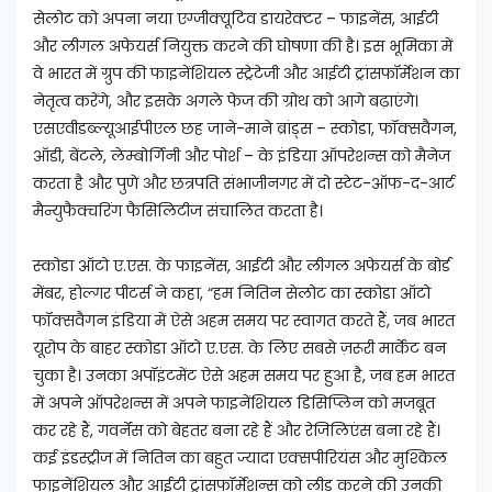
सेलोट को अपना नया एग्जीक्यूटिव डायरेक्टर – फाइनेंस, आईटी
और लीगल अफेयर्स नियुक्त करने की घोषणा की है। इस भूमिका में
वे भारत में ग्रुप की फाइनेंशियल स्ट्रेटेजी और आईटी ट्रांसफॉर्मेशन का
नेतृत्व करेंगे, और इसके अगले फेज की ग्रोथ को आगे बढ़ाएंगे।
एसएवीडब्ल्यूआईपीएल छह जाने-माने ब्रांड्स – स्कोडा, फॉक्सवैगन,
ऑडी, बेंटले, लेम्बोर्गिनी और पोर्श – के इंडिया ऑपरेशन्स को मैनेज
करता है और पुणे और छत्रपति संभाजीनगर में दो स्टेट-ऑफ-द-आर्ट
मैन्युफैक्चरिंग फैसिलिटीज संचालित करता है।
स्कोडा ऑटो ए.एस. के फाइनेंस, आईटी और लीगल अफेयर्स के बोर्ड
मेंबर, होल्गर पीटर्स ने कहा, “हम नितिन सेलोट का स्कोडा ऑटो
फॉक्सवैगन इंडिया में ऐसे अहम समय पर स्वागत करते हैं, जब भारत
यूरोप के बाहर स्कोडा ऑटो ए.एस. के लिए सबसे ज़रूरी मार्केट बन
चुका है। उनका अपॉइंटमेंट ऐसे अहम समय पर हुआ है, जब हम भारत
में अपने ऑपरेशन्स में अपने फाइनेंशियल डिसिप्लिन को मजबूत
कर रहे हैं, गवर्नेंस को बेहतर बना रहे हैं और रेजिलिएंस बना रहे हैं।
कई इंडस्ट्रीज में नितिन का बहुत ज्यादा एक्सपीरियंस और मुश्किल
फाइनेंशियल और आईटी ट्रांसफॉर्मेशन्स को लीड करने की उनकी