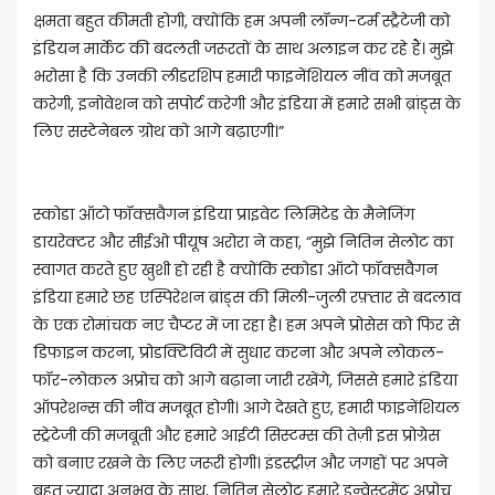
क्षमता बहुत कीमती होगी, क्योंकि हम अपनी लॉन्ग-टर्म स्ट्रैटेजी को
इंडियन मार्केट की बदलती जरूरतों के साथ अलाइन कर रहे हैं। मुझे
भरोसा है कि उनकी लीडरशिप हमारी फाइनेंशियल नींव को मजबूत
करेगी, इनोवेशन को सपोर्ट करेगी और इंडिया में हमारे सभी ब्रांड्स के
लिए सस्टेनेबल ग्रोथ को आगे बढ़ाएगी।”
स्कोडा ऑटो फॉक्सवैगन इंडिया प्राइवेट लिमिटेड के मैनेजिंग
डायरेक्टर और सीईओ पीयूष अरोरा ने कहा, “मुझे नितिन सेलोट का
स्वागत करते हुए खुशी हो रही है क्योंकि स्कोडा ऑटो फॉक्सवैगन
इंडिया हमारे छह एस्पिरेशन ब्रांड्स की मिली-जुली रफ़्तार से बदलाव
के एक रोमांचक नए चैप्टर में जा रहा है। हम अपने प्रोसेस को फिर से
डिफाइन करना, प्रोडक्टिविटी में सुधार करना और अपने लोकल-
फॉर-लोकल अप्रोच को आगे बढ़ाना जारी रखेंगे, जिससे हमारे इंडिया
ऑपरेशन्स की नींव मजबूत होगी। आगे देखते हुए, हमारी फाइनेंशियल
स्ट्रेटेजी की मजबूती और हमारे आईटी सिस्टम्स की तेज़ी इस प्रोग्रेस
को बनाए रखने के लिए जरूरी होगी। इंडस्ट्रीज़ और जगहों पर अपने
बहुत ज़्यादा अनुभव के साथ, नितिन सेलोट हमारे इन्वेस्टमेंट अप्रोच