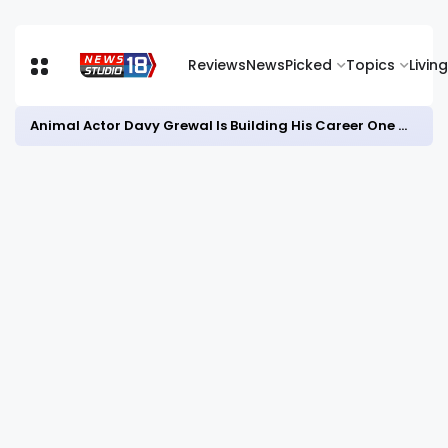
Reviews
News
Picked
Topics
Living
Animal Actor Davy Grewal Is Building His Career One Role at a Time- from Courtrooms to Cinema