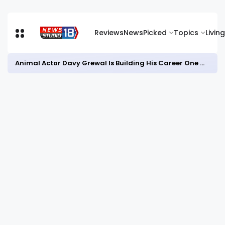
Reviews
News
Picked
Topics
Living
Animal Actor Davy Grewal Is Building His Career One Role at a Time- from Courtrooms to Cinema