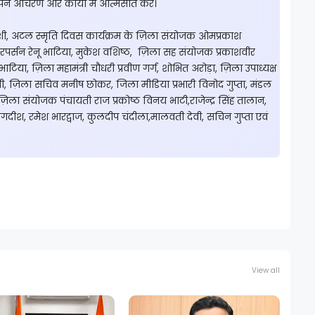
अपने आचरण और कार्यों में आत्मसात करें।
ी, अटल स्मृति दिवस कार्यक्रम के ज़िला संयोजक ओमप्रकाश
र्सन रेनू भाटिया, मुकेश वशिष्ठ, ज़िला सह संयोजक प्रकाशवीर
ाटिया, ज़िला महामंत्री चौधरी प्रवीण गर्ग, शोभित अरोड़ा, ज़िला उपाध्यक्ष
ी, ज़िला सचिव मनीष छोकर, जिला मीडिया प्रभारी विनोद गुप्ता, मंडल
 ज़िला संयोजक पंचायती राज प्रकोष्ठ विनय भाटी,राजेन्द्र सिंह तालान,
र,जगदीश, रमेश भारद्वाज, कुलदीप चंदीला,मालवती देवी, सचिन गुप्ता एवं
View all