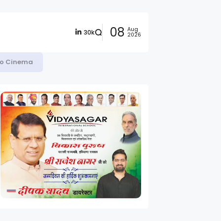
08
Aug
30k
2026
 to Cinema