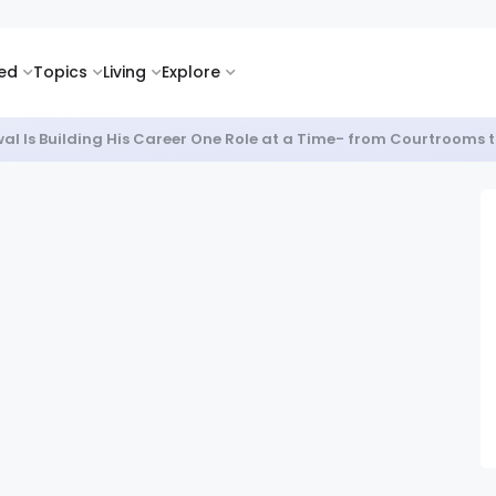
ked
Topics
Living
Explore
al Is Building His Career One Role at a Time- from Courtrooms