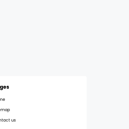
ges
me
temap
tact us