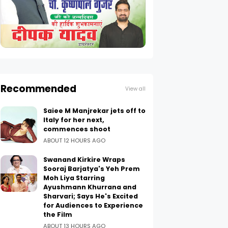
Recommended
View all
Saiee M Manjrekar jets off to
Italy for her next,
commences shoot
ABOUT 12 HOURS AGO
Swanand Kirkire Wraps
Sooraj Barjatya's Yeh Prem
Moh Liya Starring
Ayushmann Khurrana and
Sharvari; Says He's Excited
for Audiences to Experience
the Film
ABOUT 13 HOURS AGO