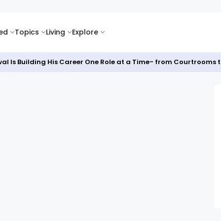
ked
Topics
Living
Explore
al Is Building His Career One Role at a Time- from Courtrooms