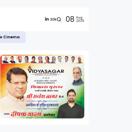
08
Aug
30k
2026
 to Cinema