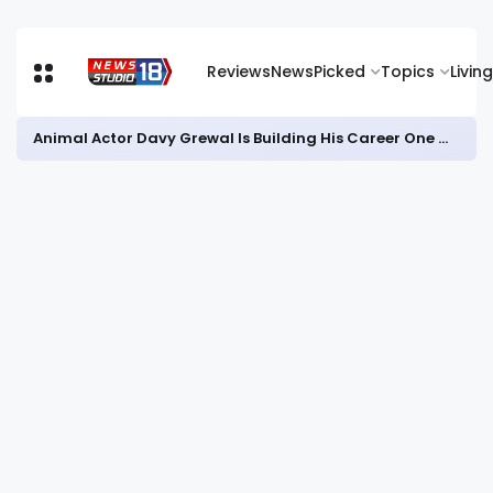
Reviews
News
Picked
Topics
Living
Animal Actor Davy Grewal Is Building His Career One Role at a Time- from Courtrooms to Cinema