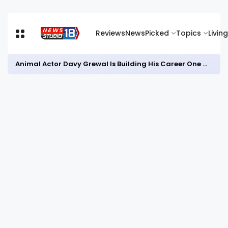
Reviews
News
Picked
Topics
Living
Animal Actor Davy Grewal Is Building His Career One Role at a Time- from Courtrooms to Cinema