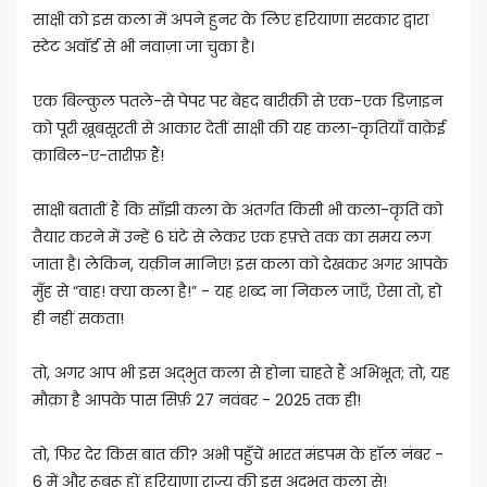
साक्षी को इस कला में अपने हुनर के लिए हरियाणा सरकार द्वारा
स्टेट अवॉर्ड से भी नवाज़ा जा चुका है।
एक बिल्कुल पतले-से पेपर पर बेहद बारीक़ी से एक-एक डिज़ाइन
को पूरी ख़ूबसूरती से आकार देतीं साक्षी की यह कला-कृतियाँ वाक़ेई
क़ाबिल-ए-तारीफ़ हैं!
साक्षी बतातीं हैं कि साँझी कला के अंतर्गत किसी भी कला-कृति को
तैयार करने में उन्हें 6 घंटे से लेकर एक हफ़्ते तक का समय लग
जाता है। लेकिन, यक़ीन मानिए! इस कला को देखकर अगर आपके
मुँह से “वाह! क्या कला है!” - यह शब्द ना निकल जाएँ, ऐसा तो, हो
ही नहीं सकता!
तो, अगर आप भी इस अद्भुत कला से होना चाहते हैं अभिभूत; तो, यह
मौक़ा है आपके पास सिर्फ़ 27 नवंबर - 2025 तक ही!
तो, फिर देर किस बात की? अभी पहुँचें भारत मंडपम के हॉल नंबर -
6 में और रूबरू हों हरियाणा राज्य की इस अद्भुत कला से!