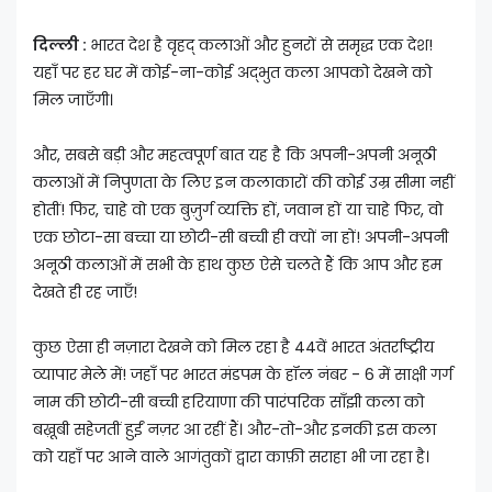
दिल्ली :
भारत देश है वृहद् कलाओं और हुनरों से समृद्ध एक देश!
यहाँ पर हर घर में कोई-ना-कोई अद्भुत कला आपको देखने को
मिल जाएँगी।
और, सबसे बड़ी और महत्वपूर्ण बात यह है कि अपनी-अपनी अनूठी
कलाओं में निपुणता के लिए इन कलाकारों की कोई उम्र सीमा नहीं
होतीं! फिर, चाहे वो एक बुज़ुर्ग व्यक्ति हों, जवान हों या चाहे फिर, वो
एक छोटा-सा बच्चा या छोटी-सी बच्ची ही क्यों ना हों! अपनी-अपनी
अनूठी कलाओं में सभी के हाथ कुछ ऐसे चलते हैं कि आप और हम
देखते ही रह जाएँ!
कुछ ऐसा ही नज़ारा देखने को मिल रहा है 44वें भारत अंतर्राष्ट्रीय
व्यापार मेले में! जहाँ पर भारत मंडपम के हॉल नंबर - 6 में साक्षी गर्ग
नाम की छोटी-सी बच्ची हरियाणा की पारंपरिक साँझी कला को
बख़ूबी सहेजतीं हुईं नज़र आ रहीं हैं। और-तो-और इनकी इस कला
को यहाँ पर आने वाले आगंतुकों द्वारा काफ़ी सराहा भी जा रहा है।