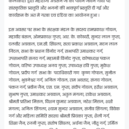
कलाकारों द्वारा महाराजा अग्रसेन जी की पावन जीवन गाथा पर
सांस्कृतिक प्रस्तुति और भजनों की भावपूर्ण प्रस्तुति दी गई और
कार्यक्रम के अंत में गरबा एवं डंडिया का आयोजन हुआ ।
इस अवसर पर सभा के संरक्षक मंडल के सदस्य रामप्रकाश गोयल,
महावीर बंसल, ओमप्रकाश गुप्ता, आर. के. कोठारी, सुन्दर लाल गुप्ता,
दलवीर अग्रवाल, एम.सी. सिंघला, सत्य प्रकाश अग्रवाल, मदन लाल
जिंदल, सभा के प्रधान विनोद गर्ग, सभापति उमाशंकर गर्ग,
उपसभापति संजय गर्ग, महामंत्री विनोद गुप्ता, कोषाध्यक्ष पंकज
गोयल, वरिष्ठ उपाध्यक्ष अजय गुप्ता, उपाध्यक्ष रवि गुप्ता, मुकेश
गोयल, प्रदीप गर्ग सभा के पदाधिकारी गण कृष्ण गोपाल, सुनील
गोयल, भुवनेश्वर गर्ग, अनिल गोयल, राम अवतार, संजय गोयल,
पंकज गर्ग, प्रवीन जैन, एस. एम. गुप्ता, संदीप गोयल, हरीश अग्रवाल,
सुभाष गुप्ता, उमाशंकर अग्रवाल, अतुल मंगला, राकेश अग्रवाल,
श्रीमती प्रतिभा मित्तल, विशन कुमार अग्रवाल, नरेश मित्तल, शशी
मंगला, अनिल सिंगला, श्याम सुन्दर अग्रवाल, संजीव सिंगला, विवेक
गर्ग और महिला समिति सदस्य श्रीमती प्रियंका गुप्ता, शैली गर्ग,
शिखा जैन, रजनी गुप्ता, संतोष सिंघला, अर्चना जैन, जीतू गर्ग, उर्मिल