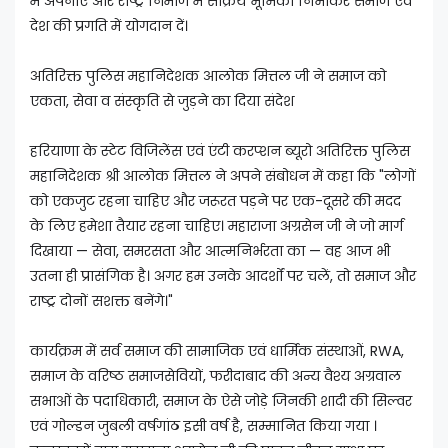
में अपनाएं और राष्ट्र निर्माण में सक्रिय भूमिका निभाकर समाज एवं
देश की प्रगति में योगदान दें।
अतिरिक्त पुलिस महानिदेशक आलोक मित्तल जी ने समाज को
एकता, सेवा व संस्कृति से जुड़ने का दिया संदेश
हरियाणा के स्टेट विजिलेंस एवं एंटी करप्शन ब्यूरो अतिरिक्त पुलिस
महानिदेशक श्री आलोक मित्तल ने अपने संबोधन में कहा कि "लोगों
को एकजुट रहना चाहिए और जरूरत पड़ने पर एक-दूसरे की मदद
के लिए हमेशा तैयार रहना चाहिए। महाराजा अग्रसेन जी ने जो मार्ग
दिखाया — सेवा, समरसता और आत्मनिर्भरता का — वह आज भी
उतना ही प्रासंगिक है। अगर हम उनके आदर्शों पर चलें, तो समाज और
राष्ट्र दोनों सशक्त बनेंगे।"
कार्यक्रम में सर्व समाज की सामाजिक एवं धार्मिक संस्थाओं, RWA,
समाज के वरिष्ठ समाजसेवियों, फरीदाबाद की अन्य वैश्य अग्रवाल
सभाओं के पदाधिकारी, समाज के ऐसे जोड़े जिनकी शादी की सिल्वर
एवं गोल्डन जुबली वर्षगांठ इसी वर्ष है, सम्मानित किया गया ।