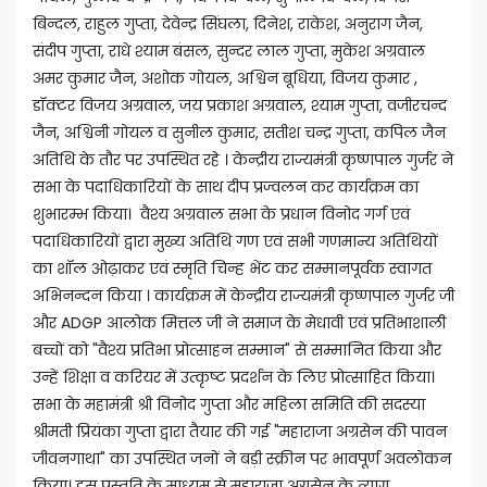
बिन्दल, राहुल गुप्ता, देवेन्द्र सिंघला, दिनेश, राकेश, अनुराग जैन,
संदीप गुप्ता, राधे श्याम बंसल, सुन्दर लाल गुप्ता, मुकेश अग्रवाल
अमर कुमार जैन, अशोक गोयल, अश्विन बूधिया, विजय कुमार ,
डॉक्टर विजय अग्रवाल, जय प्रकाश अग्रवाल, श्याम गुप्ता, वजीरचन्द
जैन, अश्विनी गोयल व सुनील कुमार, सतीश चन्द्र गुप्ता, कपिल जैन
अतिथि के तौर पर उपस्थित रहे । केन्द्रीय राज्यमंत्री कृष्णपाल गुर्जर ने
सभा के पदाधिकारियों के साथ दीप प्रज्वलन कर कार्यक्रम का
शुभारम्भ किया। वैश्य अग्रवाल सभा के प्रधान विनोद गर्ग एवं
पदाधिकारियों द्वारा मुख्य अतिथि गण एवं सभी गणमान्य अतिथियों
का शॉल ओढ़ाकर एवं स्मृति चिन्ह भेंट कर सम्मानपूर्वक स्वागत
अभिनन्दन किया । कार्यक्रम में केन्द्रीय राज्यमंत्री कृष्णपाल गुर्जर जी
और ADGP आलोक मित्तल जी ने समाज के मेधावी एवं प्रतिभाशाली
बच्चों को "वैश्य प्रतिभा प्रोत्साहन सम्मान" से सम्मानित किया और
उन्हें शिक्षा व करियर में उत्कृष्ट प्रदर्शन के लिए प्रोत्साहित किया।
सभा के महामंत्री श्री विनोद गुप्ता और महिला समिति की सदस्या
श्रीमती प्रियंका गुप्ता द्वारा तैयार की गई "महाराजा अग्रसेन की पावन
जीवनगाथा" का उपस्थित जनों ने बड़ी स्क्रीन पर भावपूर्ण अवलोकन
किया। इस प्रस्तुति के माध्यम से महाराजा अग्रसेन के त्याग,