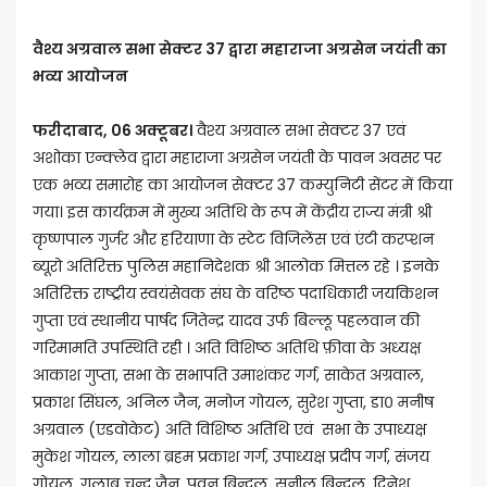
वैश्य अग्रवाल सभा सेक्टर 37 द्वारा महाराजा अग्रसेन जयंती का
भव्य आयोजन
फरीदाबाद, 06 अक्टूबर।
वैश्य अग्रवाल सभा सेक्टर 37 एवं
अशोका एन्क्लेव द्वारा महाराजा अग्रसेन जयंती के पावन अवसर पर
एक भव्य समारोह का आयोजन सेक्टर 37 कम्युनिटी सेंटर में किया
गया। इस कार्यक्रम में मुख्य अतिथि के रूप में केंद्रीय राज्य मंत्री श्री
कृष्णपाल गुर्जर और हरियाणा के स्टेट विजिलेंस एवं एंटी करप्शन
ब्यूरो अतिरिक्त पुलिस महानिदेशक श्री आलोक मित्तल रहे । इनके
अतिरिक्त राष्ट्रीय स्वयंसेवक संघ के वरिष्ठ पदाधिकारी जयकिशन
गुप्ता एवं स्थानीय पार्षद जितेन्द्र यादव उर्फ बिल्लू पहलवान की
गरिमामति उपस्थिति रही । अति विशिष्ठ अतिथि फ़ीवा के अध्यक्ष
आकाश गुप्ता, सभा के सभापति उमाशंकर गर्ग, साकेत अग्रवाल,
प्रकाश सिंघल, अनिल जैन, मनोज गोयल, सुरेश गुप्ता, डा० मनीष
अग्रवाल (एडवोकेट) अति विशिष्ठ अतिथि एवं सभा के उपाध्यक्ष
मुकेश गोयल, लाला ब्रहम प्रकाश गर्ग, उपाध्यक्ष प्रदीप गर्ग, संजय
गोयल, गुलाब चन्द्र जैन, पवन बिन्दल, सुनील बिन्दल, दिनेश