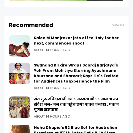
Recommended
View all
Saiee M Manjrekar jets off to Italy for her
next, commences shoot
ABOUT 14 HOURS AGO
Swanand Kirkire Wraps Sooraj Barjatya's
Yeh Prem Moh Liya Starring Ayushmann
Khurrana and Sharvari; Says He's Excited
for Audiences to Experience the Film
ABOUT 14 HOURS AGO
संत गुरु रविदास जी का समरसता और समानता का
संदेश जन-जन तक पहुंचाएगा पावन कलश : पंकज
पूजन रामपाल
ABOUT 14 HOURS AGO
Neha Dhupia's 52 Blue Set for Australian
Premiere at IFFM; Actor Calls It “A Story