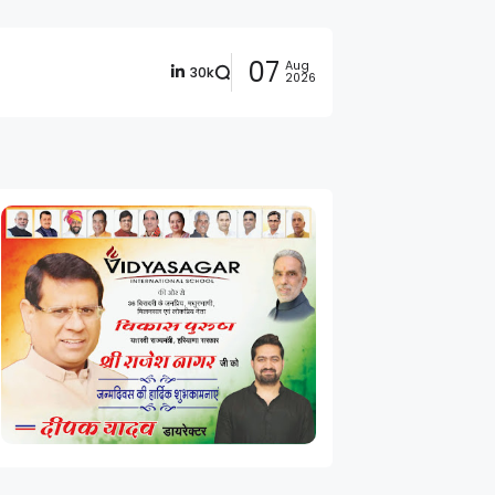
07
Aug
30k
2026