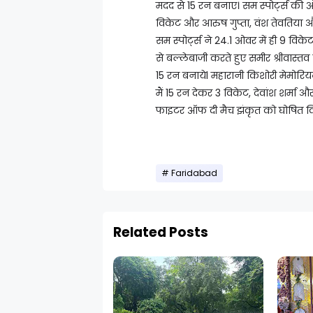
मदद से 15 रन बनाए। सम स्पोर्ट्स की 
विकेट और आरुष गुप्ता, वंश तेवतिया औ
सम स्पोर्ट्स ने 24.1 ओवर में ही 9 व
से बल्लेबाजी करते हुए समीर श्रीवास्तव 
15 रन बनायेl महारानी किशोरी मेमोरि
मैं 15 रन देकर 3 विकेट, देवांश शर्मा 
फाइटर ऑफ दी मैच झंकृत को घोषित क
Faridabad
Related Posts