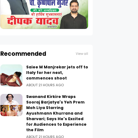
Recommended
View all
Saiee M Manjrekar jets off to
Italy for her next,
commences shoot
ABOUT 21 HOURS AGO
Swanand Kirkire Wraps
Sooraj Barjatya's Yeh Prem
Moh Liya Starring
Ayushmann Khurrana and
Sharvari; Says He's Excited
for Audiences to Experience
the Film
ABOUT 21 HOURS AGO