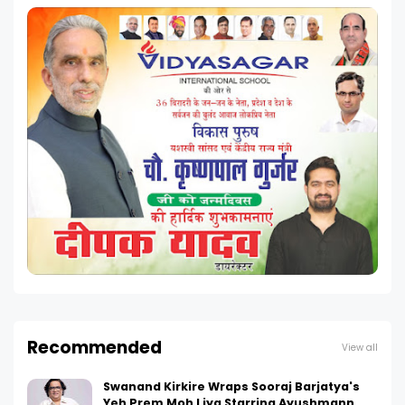
Recommended
View all
Swanand Kirkire Wraps Sooraj Barjatya's
Yeh Prem Moh Liya Starring Ayushmann