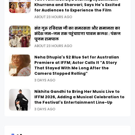
Khurrana and Sharvari; Says He's Excited
for Audiences to Experience the Film
ABOUT 23 HOURS AGO
संत गुरु रविदास जी का समरसता और समानता का
संदेश जन-जन तक पहुंचाएगा पावन कलश : पंकज
पूजन रामपाल
ABOUT 23 HOURS AGO
Neha Dhupia's 52 Blue Set for Australian
Premiere at IFFM; Actor Calls It “A Story
That Stayed With Me Long After the
Camera Stopped Rolling”
3 DAYS AGO
Nikhita Gandhi to Bring Her Music Live to
IFFM 2026, Adding a Musical Celebration to
the Festival's Entertainment Line-Up
3 DAYS AGO