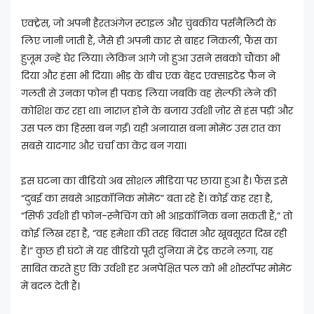
एक्ट्रेस, जो अपनी हैरतअंगेज़ स्टाइल और चुंबकीय पर्सनैलिटी के
लिए जानी जाती हैं, जैसे ही अपनी कार से बाहर निकलीं, फैंस का
हुजूम उन्हें घेर लिया। लेकिन आगे जो हुआ उसने सबको चौंका भी
दिया और हंसा भी दिया। भीड़ के बीच एक बेहद एक्साइटेड फैन ने
गलती से उनका फोन ही पकड़ लिया जबकि वह सेल्फी लेने की
कोशिश कर रहा था। नाराज़ होने के बजाय उर्वशी ज़ोर से हंस पड़ीं और
उस पल का हिस्सा बन गईं। यही अनायास बना मोमेंट उस रात का
सबसे यादगार और चर्चा का केंद्र बन गया।
इस घटना का वीडियो अब सोशल मीडिया पर छाया हुआ है। फैंस इसे
“दुबई का सबसे आइकॉनिक मोमेंट” बता रहे हैं। कोई कह रहा है,
“सिर्फ उर्वशी ही फोन-स्नैचिंग को भी आइकॉनिक बना सकती हैं,” तो
कोई लिख रहा है, “वह हमेशा की तरह बिंदास और खूबसूरत दिख रही
हैं।” कुछ ही घंटों में यह वीडियो पूरी दुनिया में ट्रेंड करने लगा, यह
साबित करते हुए कि उर्वशी हर अनपेक्षित पल को भी शोस्टॉपर मोमेंट
में बदल देती हैं।