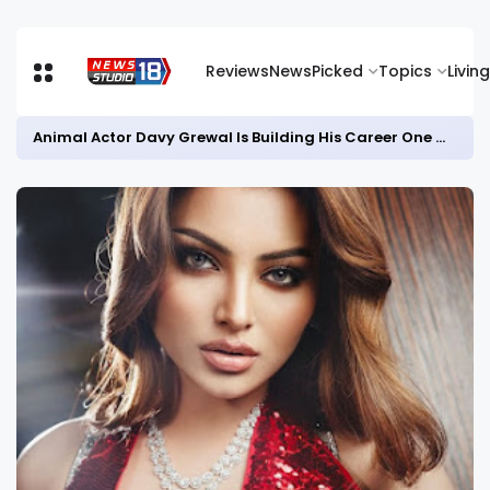
Reviews
News
Picked
Topics
Living
Animal Actor Davy Grewal Is Building His Career One Role at a Time- from Courtrooms to Cinema