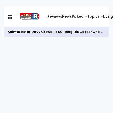
Reviews
News
Picked
Topics
Living
Animal Actor Davy Grewal Is Building His Career One Role at a Time- from Courtrooms to Cinema