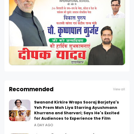
Recommended
View all
Swanand Kirkire Wraps Sooraj Barjatya's
Yeh Prem Moh Liya Starring Ayushmann
Khurrana and Sharvari; Says He's Excited
for Audiences to Experience the Film
A DAY AGO