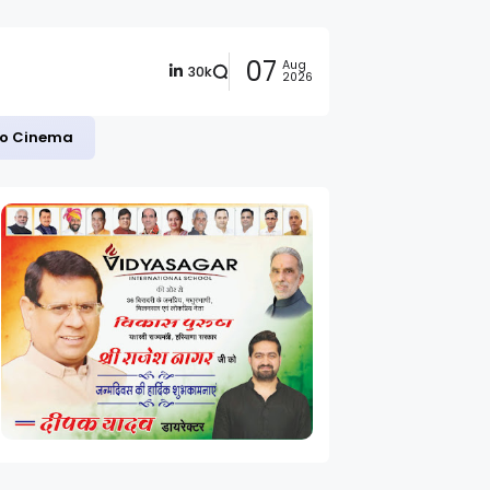
07
Aug
30k
2026
 to Cinema