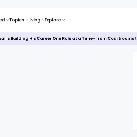
ked
Topics
Living
Explore
al Is Building His Career One Role at a Time- from Courtrooms