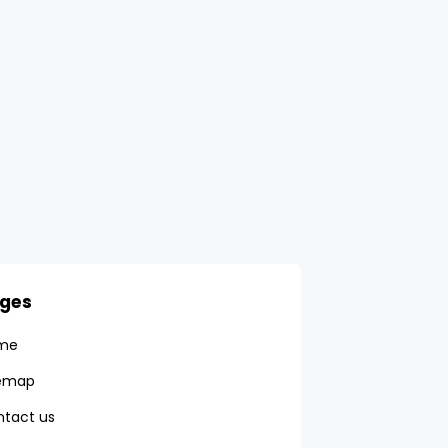
ges
me
temap
tact us