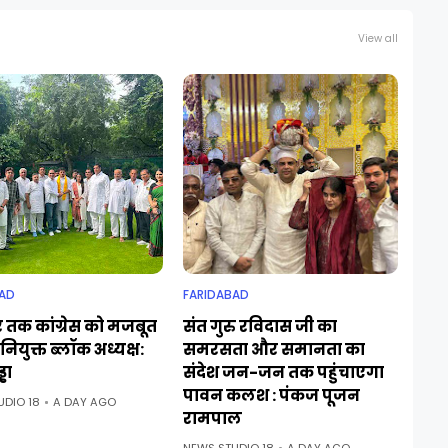
View all
AD
FARIDABAD
र तक कांग्रेस को मजबूत
संत गुरु रविदास जी का
नियुक्त ब्लॉक अध्यक्ष:
समरसता और समानता का
्डा
संदेश जन-जन तक पहुंचाएगा
पावन कलश : पंकज पूजन
UDIO 18
A DAY AGO
रामपाल
NEWS STUDIO 18
A DAY AGO