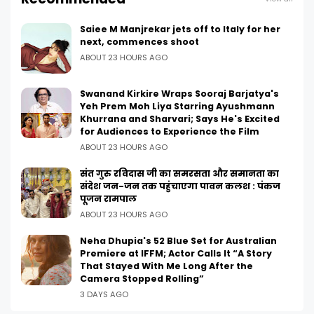
Saiee M Manjrekar jets off to Italy for her
next, commences shoot
ABOUT 23 HOURS AGO
Swanand Kirkire Wraps Sooraj Barjatya's
Yeh Prem Moh Liya Starring Ayushmann
Khurrana and Sharvari; Says He's Excited
for Audiences to Experience the Film
ABOUT 23 HOURS AGO
संत गुरु रविदास जी का समरसता और समानता का
संदेश जन-जन तक पहुंचाएगा पावन कलश : पंकज
पूजन रामपाल
ABOUT 23 HOURS AGO
Neha Dhupia's 52 Blue Set for Australian
Premiere at IFFM; Actor Calls It “A Story
That Stayed With Me Long After the
Camera Stopped Rolling”
3 DAYS AGO