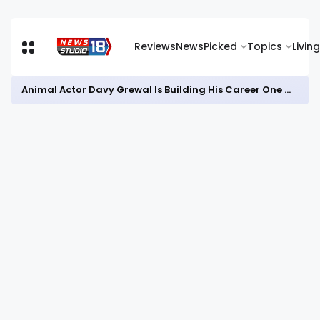
Reviews
News
Picked
Topics
Living
Animal Actor Davy Grewal Is Building His Career One Role at a Time- from Courtrooms to Cinema