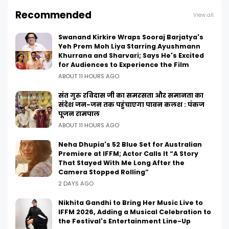
Recommended
View all
Swanand Kirkire Wraps Sooraj Barjatya's
Yeh Prem Moh Liya Starring Ayushmann
Khurrana and Sharvari; Says He's Excited
for Audiences to Experience the Film
ABOUT 11 HOURS AGO
संत गुरु रविदास जी का समरसता और समानता का
संदेश जन-जन तक पहुंचाएगा पावन कलश : पंकज
पूजन रामपाल
ABOUT 11 HOURS AGO
Neha Dhupia's 52 Blue Set for Australian
Premiere at IFFM; Actor Calls It “A Story
That Stayed With Me Long After the
Camera Stopped Rolling”
2 DAYS AGO
Nikhita Gandhi to Bring Her Music Live to
IFFM 2026, Adding a Musical Celebration to
the Festival's Entertainment Line-Up