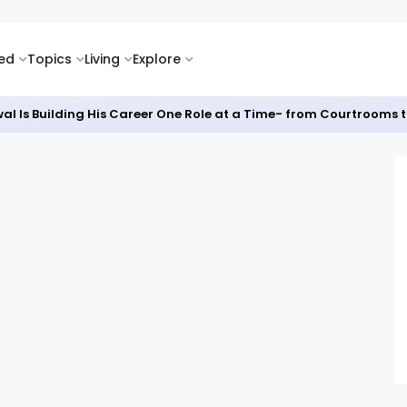
ked
Topics
Living
Explore
al Is Building His Career One Role at a Time- from Courtrooms