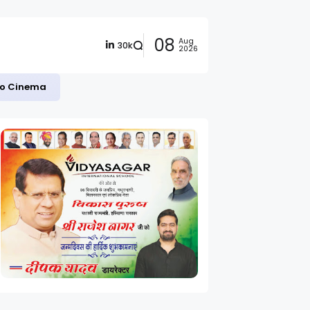
08
Aug
30k
2026
 to Cinema