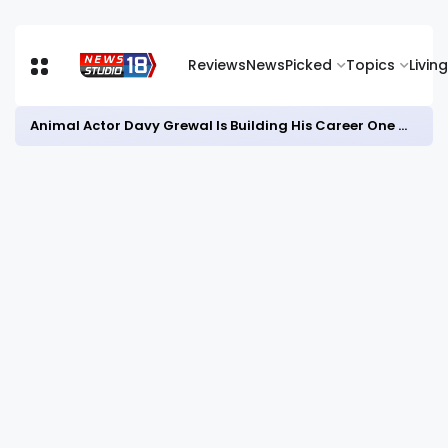
Reviews
News
Picked
Topics
Living
Animal Actor Davy Grewal Is Building His Career One Role at a Time- from Courtrooms to Cinema