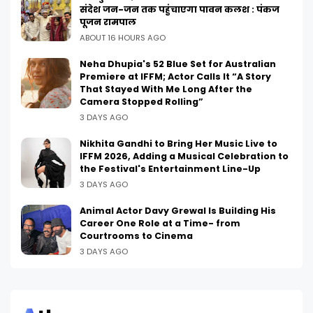
संदेश जन-जन तक पहुंचाएगा पावन कलश : पंकज
पूजन रामपाल
ABOUT 16 HOURS AGO
Neha Dhupia's 52 Blue Set for Australian
Premiere at IFFM; Actor Calls It “A Story
That Stayed With Me Long After the
Camera Stopped Rolling”
3 DAYS AGO
Nikhita Gandhi to Bring Her Music Live to
IFFM 2026, Adding a Musical Celebration to
the Festival's Entertainment Line-Up
3 DAYS AGO
Animal Actor Davy Grewal Is Building His
Career One Role at a Time- from
Courtrooms to Cinema
3 DAYS AGO