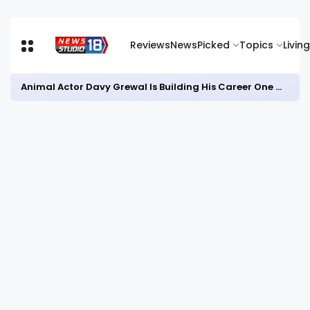
Reviews
News
Picked
Topics
Living
Animal Actor Davy Grewal Is Building His Career One Role at a Time- from Courtrooms to Cinema