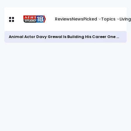
Reviews
News
Picked
Topics
Living
Animal Actor Davy Grewal Is Building His Career One Role at a Time- from Courtrooms to Cinema