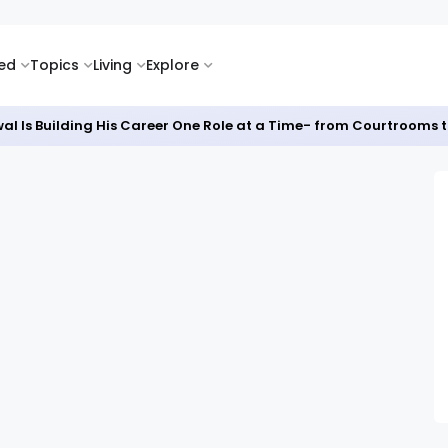
ked
Topics
Living
Explore
al Is Building His Career One Role at a Time- from Courtrooms