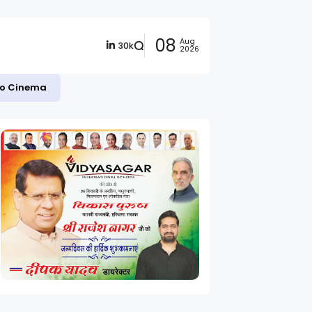
08
Aug
30k
2026
 to Cinema