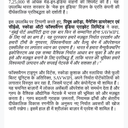
7,25,000
से
अधिक
मेड
-
इन
-
इंडिया
वाहनों
की
शिपमेंट
की
है।
यह
उपलब्धि
भारत
सरकार
के
‘
मेक
इन
इंडिया
’
विज़न
के
प्रति
कंपनी
की
दीर्घकालिक
प्रतिबद्धता
को
दर्शाती
है।
इस
उपलब्धि
पर
टिप्पणी
करते
हुए
,
पियूष
अरोड़ा
,
मैनेजिंग
डायरेक्टर
एवं
सीईओ
,
स्कोडा
ऑटो
फॉक्सवैगन
इंडिया
प्राइवेट
लिमिटेड
ने
कहा
,
“
मुंबई
पोर्ट
अथॉरिटी
द्वारा
एक
बार
फिर
से
सम्मानित
होना
SAVWIPL
के
लिए
गर्व
का
क्षण
है।
यह
पुरस्कार
हमारे
मज़बूत
निर्यात
प्रदर्शन
और
हमारी
टीमों
के
गुणवत्ता
,
विश्वसनीयता
और
वैल्यू
चेन
में
ऑपरेशनल
एक्सीलेंस
पर
लगातार
ध्यान
का
प्रमाण
है।
भारत
में
हमारा
मैन्युफैक्चरिंग
इकोसिस्टम
अब
एक
सच्चा
वैश्विक
निर्यात
आधार
बन
चुका
है
और
हम
इसे
और
मज़बूत
बनाने
के
लिए
प्रतिबद्ध
हैं
,
ताकि
भारत
की
भूमिका
हमारे
विश्वव्यापी
उत्पादन
और
सप्लाई
नेटवर्क
में
और
सशक्त
हो।
”
फॉक्सवैगन
टाइगुन
और
विर्टस
,
स्कोडा
कुशाक
और
स्लाविया
जैसे
फुली
बिल्ट
यूनिट्स
के
अतिरिक्त
, SAVWIPL
अपने
निर्यात
पोर्टफोलियो
को
लगातार
विस्तृत
कर
रहा
है
,
जिसमें
पार्ट्स
और
कंपोनेंट्स
भी
शामिल
हैं।
यह
चयनित
बाज़ारों
में
लोकल
असेंबली
ऑपरेशंस
को
समर्थन
देता
है
और
ग्रुप
के
वैश्विक
औद्योगिक
नेटवर्क
में
भारत
की
भूमिका
को
और
मज़बूत
करता
है।
ग्रुप
बदलती
ग्राहक
ज़रूरतों
,
नियामक
ढाँचों
और
क्षेत्रीय
दीर्घकालिक
विकास
रणनीति
के
अनुरूप
नए
निर्यात
अवसरों
की
खोज
जारी
रखेगा।
इसमें
हाल
ही
में
श्रीलंका
बाज़ार
में
प्रवेश
भी
शामिल
है।