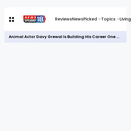
Reviews
News
Picked
Topics
Living
Animal Actor Davy Grewal Is Building His Career One Role at a Time- from Courtrooms to Cinema