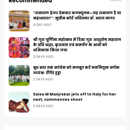
Recommended
View all
“रामायण ट्रेलर देखकर कन्फ्यूजन—यह रामायण है या
महाभारत?”: सुप्रीम कोर्ट अधिवक्ता डॉ. भारत नागर
A DAY AGO
श्री गुरु पूर्णिमा महोत्सव में दिव्य गुरु आशुतोष महाराज
के प्रति श्रद्धा, कृतज्ञता एवं समर्पण के भावों को
अभिव्यक्त किया गया
2 DAYS AGO
बूथ स्तर तक कांग्रेस को मजबूत करें नवनियुक्त ब्लॉक
अध्यक्ष: दीपेंद्र हुड्डा
2 DAYS AGO
Saiee M Manjrekar jets off to Italy for her
next, commences shoot
2 DAYS AGO