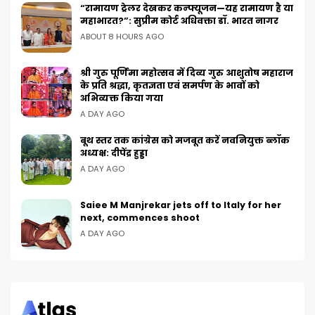
“रामायण ट्रेलर देखकर कन्फ्यूजन—यह रामायण है या
महाभारत?”: सुप्रीम कोर्ट अधिवक्ता डॉ. भारत नागर
ABOUT 8 HOURS AGO
श्री गुरु पूर्णिमा महोत्सव में दिव्य गुरु आशुतोष महाराज
के प्रति श्रद्धा, कृतज्ञता एवं समर्पण के भावों को
अभिव्यक्त किया गया
A DAY AGO
बूथ स्तर तक कांग्रेस को मजबूत करें नवनियुक्त ब्लॉक
अध्यक्ष: दीपेंद्र हुड्डा
A DAY AGO
Saiee M Manjrekar jets off to Italy for her
next, commences shoot
A DAY AGO