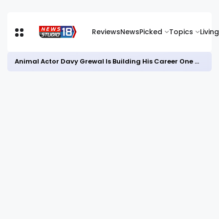
Reviews
News
Picked
Topics
Living
Animal Actor Davy Grewal Is Building His Career One Role at a Time- from Courtrooms to Cinema