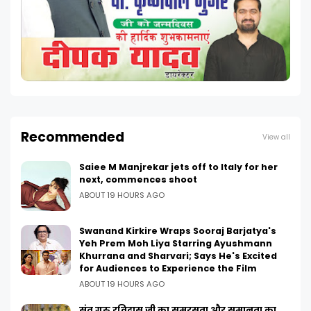
Recommended
View all
Saiee M Manjrekar jets off to Italy for her
next, commences shoot
ABOUT 19 HOURS AGO
Swanand Kirkire Wraps Sooraj Barjatya's
Yeh Prem Moh Liya Starring Ayushmann
Khurrana and Sharvari; Says He's Excited
for Audiences to Experience the Film
ABOUT 19 HOURS AGO
संत गुरु रविदास जी का समरसता और समानता का