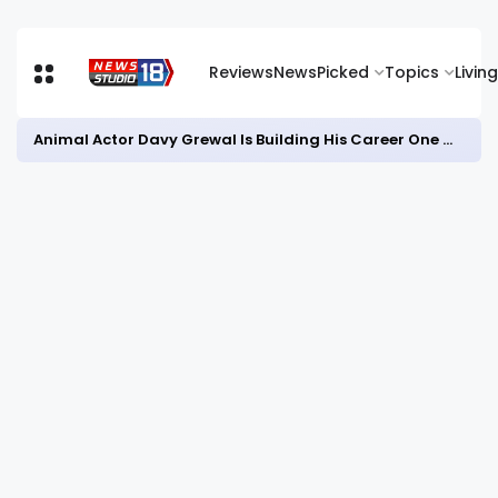
Reviews
News
Picked
Topics
Living
Animal Actor Davy Grewal Is Building His Career One Role at a Time- from Courtrooms to Cinema